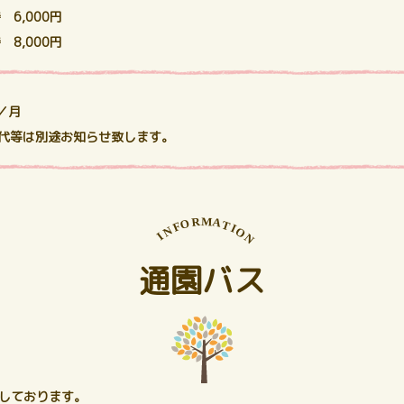
6,000円
8,000円
／月
代等は別途お知らせ致します。
M
R
A
O
T
F
I
N
O
I
N
通園バス
しております。