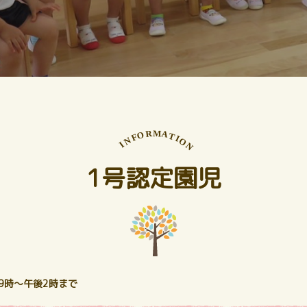
M
R
A
O
T
F
I
N
O
I
N
1号認定園児
9時～午後2時まで