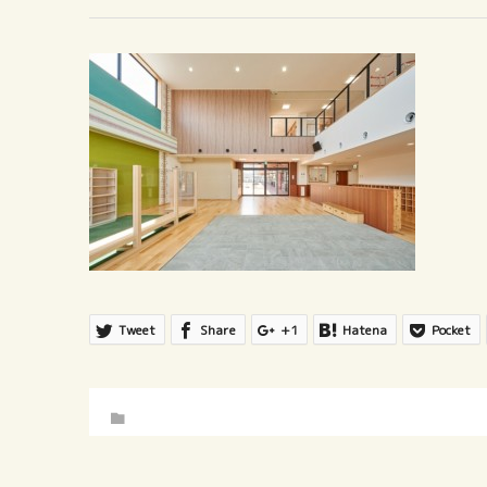
Tweet
Share
+1
Hatena
Pocket