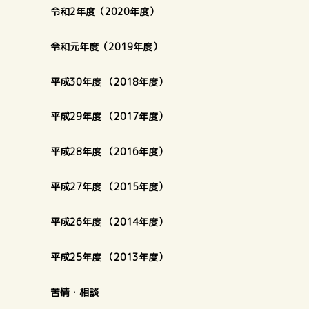
令和2年度（2020年度）
令和元年度（2019年度）
平成30年度 （2018年度）
平成29年度 （2017年度）
平成28年度 （2016年度）
平成27年度 （2015年度）
平成26年度 （2014年度）
平成25年度 （2013年度）
苦情・相談