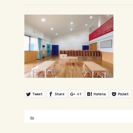
Tweet
Share
+1
Hatena
Pocket