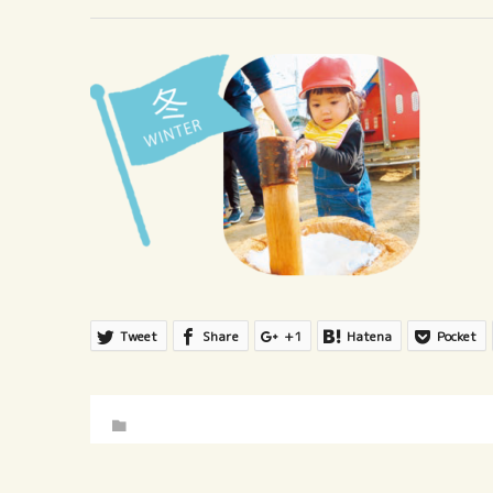
Tweet
Share
+1
Hatena
Pocket