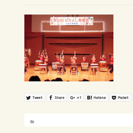
Tweet
Share
+1
Hatena
Pocket