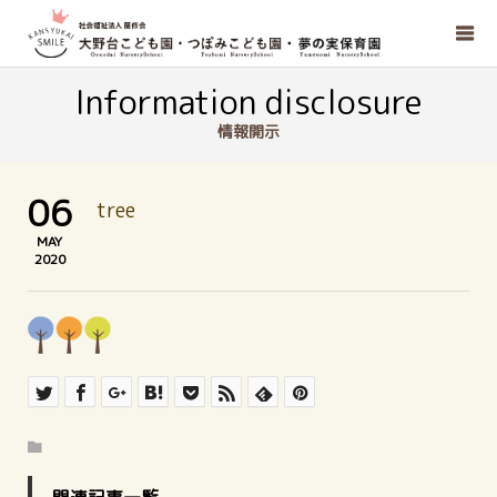
Information disclosure
情報開示
06
tree
MAY
2020