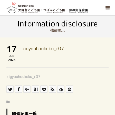
Information disclosure
情報開示
17
zigyouhoukoku_r07
JUN
2026
zigyouhoukoku_r07
関連記事一覧